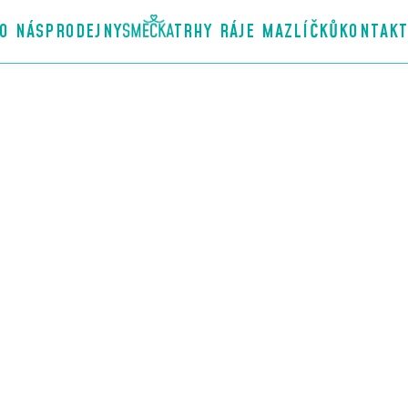
O NÁS
PRODEJNY
TRHY RÁJE MAZLÍČKŮ
KONTAK