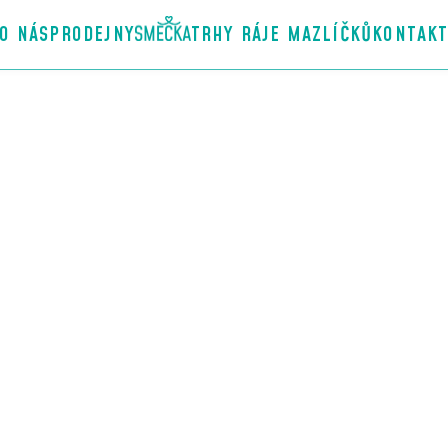
O NÁS
PRODEJNY
TRHY RÁJE MAZLÍČKŮ
KONTAK